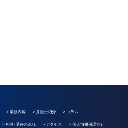
> 業務内容
> 弁護士紹介
> コラム
> 相談･受任の流れ
> アクセス
> 個人情報保護方針