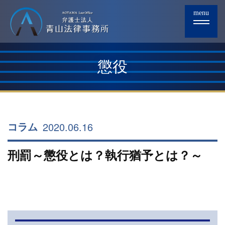
menu
懲役
2020.06.16
コラム
刑罰～懲役とは？執行猶予とは？～