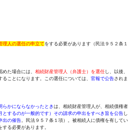
管理人の選任の申立て
をする必要があります（民法９５２条１
認めた場合には、
相続財産管理人（弁護士）を選任
し、以後、
することになります。この選任については、
官報で公告
されま
明らかにならなかったとき
は、相続財産管理人が、相続債権者
月とするのが一般的です）その請求の申出をすべき旨を公告
し
申出の催告
。民法９５７条１項）。被相続人に債権を有してい
をする必要があります。