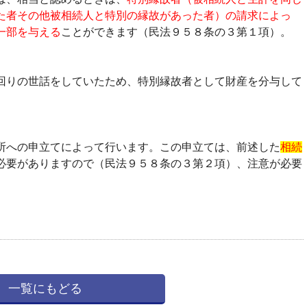
た者その他被相続人と特別の縁故があった者）の請求によっ
一部を与える
ことができます（民法９５８条の３第１項）。
回りの世話をしていたため、特別縁故者として財産を分与して
所への申立てによって行います。この申立ては、前述した
相続
必要がありますので（民法９５８条の３第２項）、注意が必要
一覧にもどる