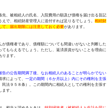
絡先、被相続人の氏名、入院費用の額及び債権を届け出る旨記
うえで、相続財産管理人に送付すれば足りるでしょう。
相続財
して、届出期限には注意しておく必要
があります。
んが債権者であり、債権額についても間違いがないと判断した
ってもらえるでしょう。ただし、返済原資がないことを理由に
あります。
催告の公告期間満了後、なお相続人のあることが明らかでない
請求によって、
一定の期間（６か月以上）内にその権利を主張
。民法９５８条）。この期間内に相続人としての権利を主張す
します。
は、相当と認めるときは、
特別縁故者（被相続人と生計を同じ