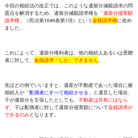
今回の相続法の改正では、このような遺留分減殺請求の問
題点を解消するため、遺留分減殺請求権を「
遺留分侵害額
請求権
」（民法第1046条第1項）という
金銭請求権
に改め
ました。
これによって、遺留分権利者は、他の相続人あるいは受贈
者に対して、
金銭請求「しか」できません
。
先ほどの例でいいますと、遺産が不動産であった場合に被
相続人が「
配偶者にすべて相続させる
」と遺言した場合、
子が遺留分を主張したとしても、
不動産は共有にはなら
ず
、子は配偶者に対して遺留分侵害額について
金銭請求が
できるのみ
となります。