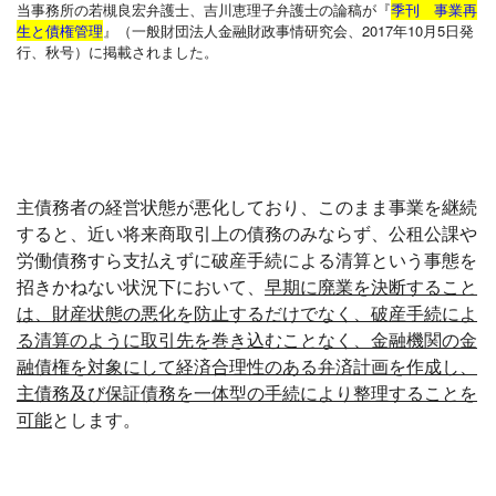
当事務所の若槻良宏弁護士、吉川恵理子弁護士の論稿が『
季刊 事業再
生と債権管理
』（一般財団法人金融財政事情研究会、2017年10月5日発
行、秋号）に掲載されました。
主債務者の経営状態が悪化しており、このまま事業を継続
すると、近い将来商取引上の債務のみならず、公租公課や
労働債務すら支払えずに破産手続による清算という事態を
招きかねない状況下において、
早期に廃業を決断すること
は、財産状態の悪化を防止するだけでなく、破産手続によ
る清算のように取引先を巻き込むことなく、金融機関の金
融債権を対象にして経済合理性のある弁済計画を作成し、
主債務及び保証債務を一体型の手続により整理することを
可能
とします。